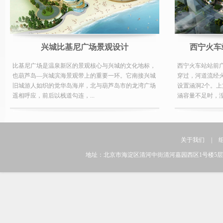
兴城比基尼广场景观设计
西宁火车
比基尼广场是温泉新区的景观核心与兴城的文化地标，
西宁火车站站前
也葫芦岛—兴城滨海景观带上的重要一环。它南接兴城
穿过，河道流经
旧城游人如织的觉华岛海岸，北与葫芦岛市的龙湾广场
设置涵洞2个。
遥相呼应，前后以栈道勾连，...
涵容量不足时，湟
关于我们
|
地址：北京市海淀区清河中街清河嘉园西区1号楼5层 邮编：1